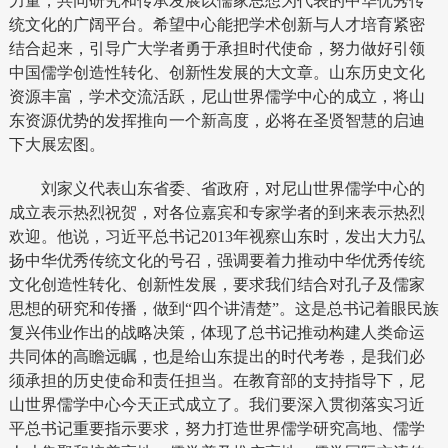
力量，共同研究和传承发展以儒家思想为代表的中华优秀传
统文化的广阔平台。希望中心能把学术创新与人才培育紧密
结合起来，引导广大学者勇于承担时代使命，努力做好引领
中国儒学创造性转化、创新性发展的大文章。山东历史文化
资源丰富，学术交流活跃，尼山世界儒学中心的成立，将山
东资源优势的发挥推向一个新高度，必将在圣贤智慧的启迪
下大展宏图。
刘家义代表山东省委、省政府，对尼山世界儒学中心的
成立表示热烈祝贺，对各位嘉宾和专家学者的到来表示热烈
欢迎。他说，习近平总书记2013年视察山东时，发出大力弘
扬中华优秀传统文化的号召，强调要着力推动中华优秀传统
文化创造性转化、创新性发展，要求我们结合对孔子及儒家
思想的研究和传播，做到“四个讲清楚”。这是总书记着眼民族
复兴伟业作出的战略决策，体现了总书记推动构建人类命运
共同体的高瞻远瞩，也是给山东提出的时代考卷，是我们必
须承担的历史使命和责任担当。在教育部的支持指导下，尼
山世界儒学中心今天正式成立了。我们要深入贯彻落实习近
平总书记重要指示要求，努力打造世界儒学研究高地、儒学